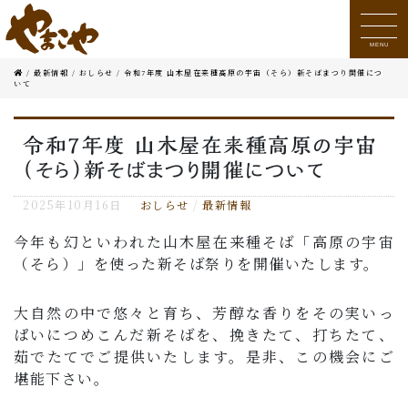
MENU
/
最新情報
/
おしらせ
/
令和7年度 山木屋在来種高原の宇宙（そら）新そばまつり開催につ
いて
令和7年度 山木屋在来種高原の宇宙
（そら）新そばまつり開催について
2025年10月16日
おしらせ
/
最新情報
今年も幻といわれた山木屋在来種そば「高原の宇宙
（そら）」を使った新そば祭りを開催いたします。
大自然の中で悠々と育ち、芳醇な香りをその実いっ
ぱいにつめこんだ新そばを、挽きたて、打ちたて、
茹でたてでご提供いたします。是非、この機会にご
堪能下さい。