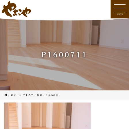
MENU
P1600711
/
コテージ やまこや
/
施設
/
P1600711