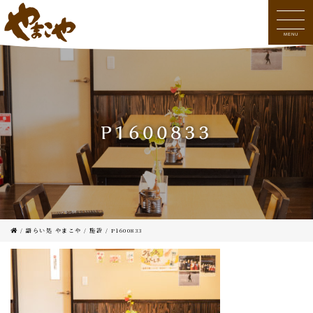
MENU
P1600833
/
語らい処 やまこや
/
施設
/
P1600833